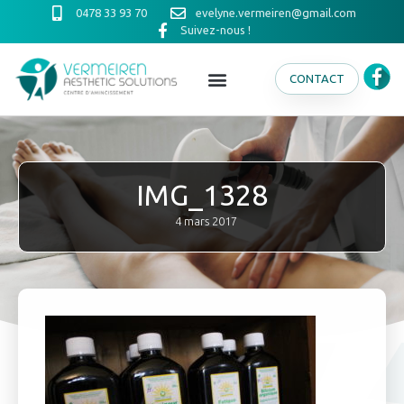
0478 33 93 70
evelyne.vermeiren@gmail.com
Suivez-nous !
CONTACT
IMG_1328
4 mars 2017