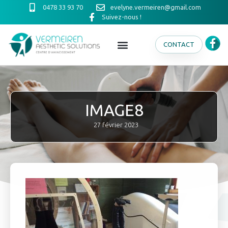
0478 33 93 70
evelyne.vermeiren@gmail.com
Suivez-nous !
CONTACT
IMAGE8
27 février 2023