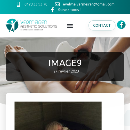
0478 33 93 70
evelyne.vermeiren@gmail.com
Suivez-nous !
CONTACT
IMAGE9
27 février 2023