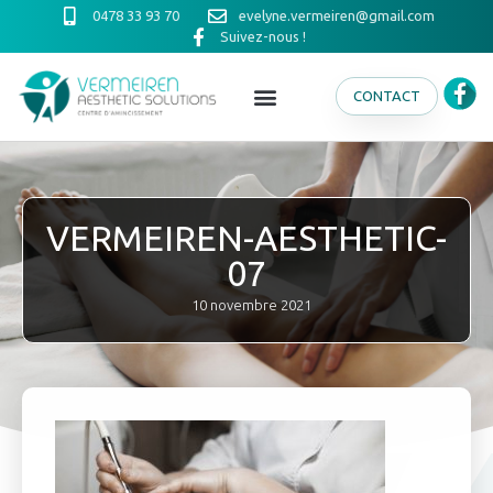
0478 33 93 70
evelyne.vermeiren@gmail.com
Suivez-nous !
CONTACT
VERMEIREN-AESTHETIC-
07
10 novembre 2021