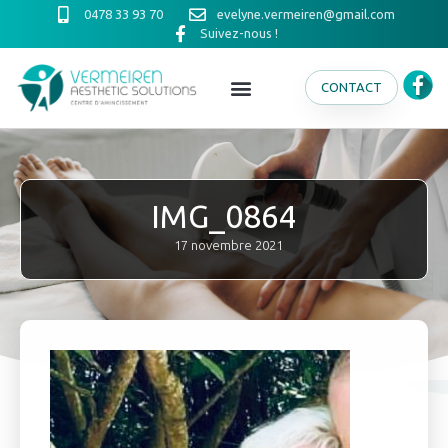
0478 33 93 70
evelyne.vermeiren@gmail.com
Suivez-nous !
CONTACT
IMG_0864
17 novembre 2021